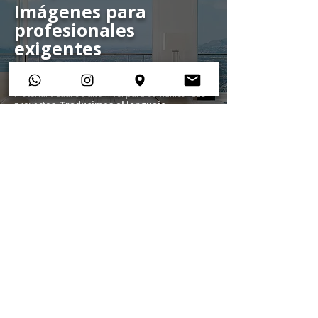
Imágenes para
profesionales
exigentes
Colaboramos con arquitectos, estudios de diseño,
constructoras y promotoras que necesitan
material visual de alto nivel para comunicar sus
proyectos.
Traducimos el lenguaje
arquitectónico en imágenes que transmiten
equilibrio, coherencia y la fuerza visual de
cada espacio.
Ver portafolio
Ver servicios