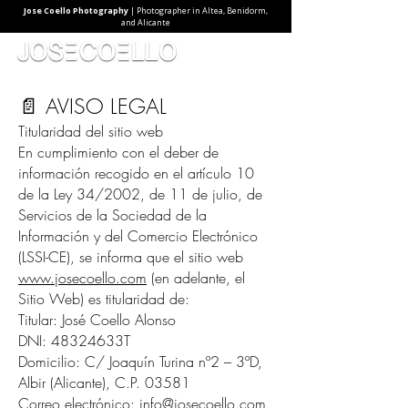
Jose Coello Photography
| Photographer in Altea, Benidorm,
and Alicante
📄 AVISO LEGAL
Titularidad del sitio web
En cumplimiento con el deber de
información recogido en el artículo 10
de la Ley 34/2002, de 11 de julio, de
Servicios de la Sociedad de la
Información y del Comercio Electrónico
(LSSI-CE), se informa que el sitio web
www.josecoello.com
(en adelante, el
Sitio Web) es titularidad de:
Titular: José Coello Alonso
DNI: 48324633T
Domicilio: C/ Joaquín Turina nº2 – 3ºD,
Albir (Alicante), C.P. 03581
Correo electrónico: info@josecoello.com